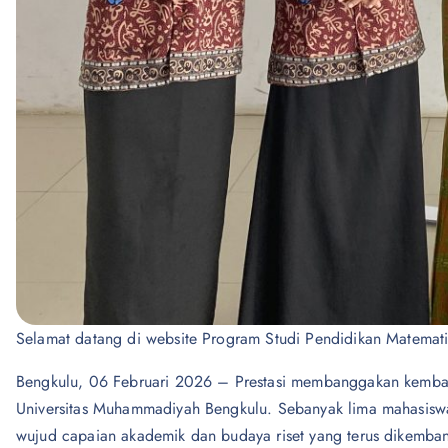
Selamat datang di website Program Studi Pendidikan Matemat
Bengkulu, 06 Februari 2026 – Prestasi membanggakan kembal
Universitas Muhammadiyah Bengkulu. Sebanyak lima mahasiswa b
wujud capaian akademik dan budaya riset yang terus dikemban