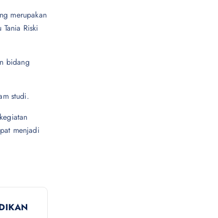
yang merupakan
 Tania Riski
n bidang
am studi.
kegiatan
apat menjadi
IDIKAN