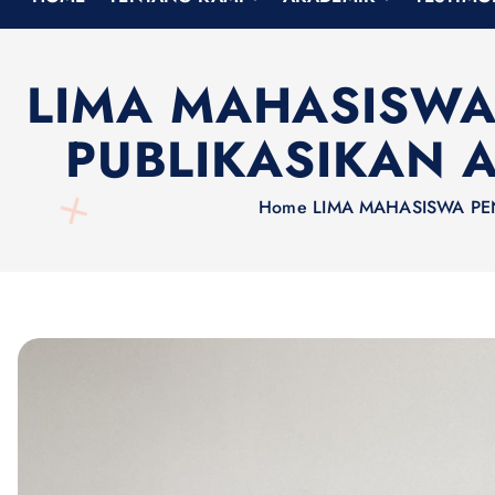
h
f
o
LIMA MAHASISWA
r
:
PUBLIKASIKAN A
Home
LIMA MAHASISWA PEN