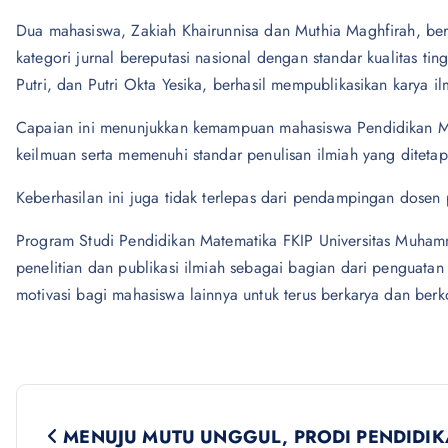
Dua mahasiswa, Zakiah Khairunnisa dan Muthia Maghfirah, berh
kategori jurnal bereputasi nasional dengan standar kualitas tin
Putri, dan Putri Okta Yesika, berhasil mempublikasikan karya i
Capaian ini menunjukkan kemampuan mahasiswa Pendidikan M
keilmuan serta memenuhi standar penulisan ilmiah yang ditetapk
Keberhasilan ini juga tidak terlepas dari pendampingan dose
Program Studi Pendidikan Matematika FKIP Universitas Muham
penelitian dan publikasi ilmiah sebagai bagian dari penguatan
motivasi bagi mahasiswa lainnya untuk terus berkarya dan be
P
MENUJU MUTU UNGGUL, PRODI PENDIDI