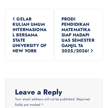
P
GELAR
PRODI
o
KULIAH UMUM
PENDIDIKAN
INTERNASIONA
MATEMATIKA
s
L BERSAMA
SIAP HADAPI
STATE
UAS SEMESTER
UNIVERSITY OF
GANJIL TA
t
NEW YORK
2025/2026!
n
a
v
Leave a Reply
i
Your email address will not be published.
Required
fields are marked
*