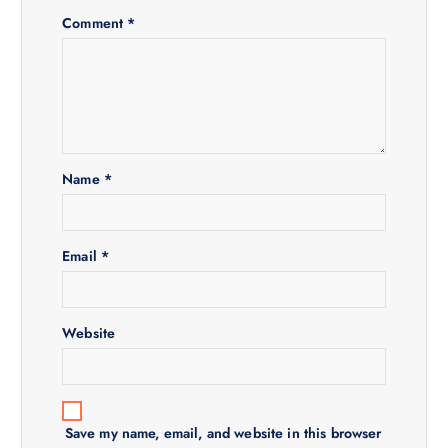
g
Comment
*
a
t
i
Name
*
o
n
Email
*
Website
Save my name, email, and website in this browser